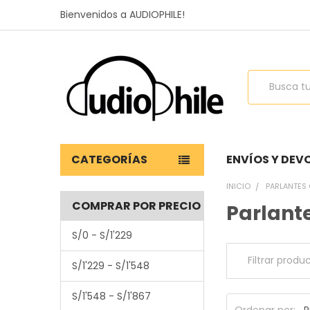
Bienvenidos a AUDIOPHILE!
Buscar
CATEGORÍAS
ENVÍOS Y DEV
INICIO
PARLANTES 
COMPRAR POR PRECIO
Parlant
S/0 - S/1'229
S/1'229 - S/1'548
S/1'548 - S/1'867