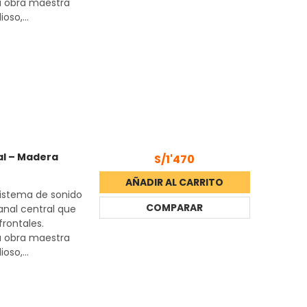
a obra maestra
so,...
al – Madera
S/1'470
AÑADIR AL CARRITO
 sistema de sonido
COMPARAR
nal central que
frontales.
a obra maestra
so,...