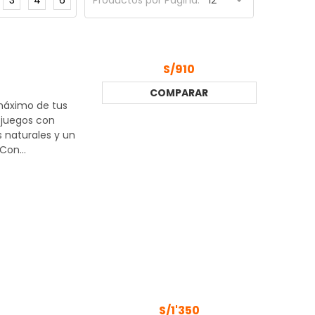
Productos por Página:
S/910
COMPARAR
 máximo de tus
y juegos con
s naturales y un
Con...
S/1'350