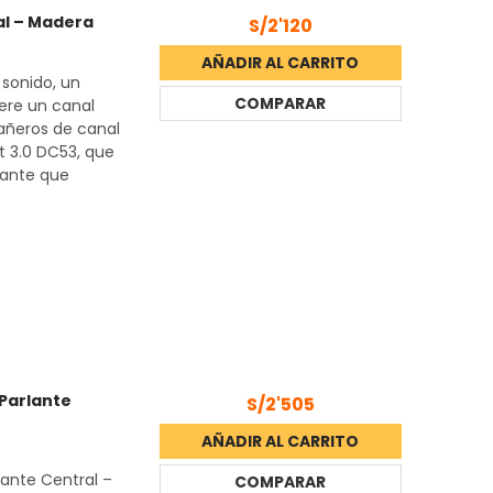
al – Madera
S/2'120
AÑADIR AL CARRITO
 sonido, un
COMPARAR
ere un canal
añeros de canal
t 3.0 DC53, que
nante que
Parlante
S/2'505
AÑADIR AL CARRITO
lante Central –
COMPARAR