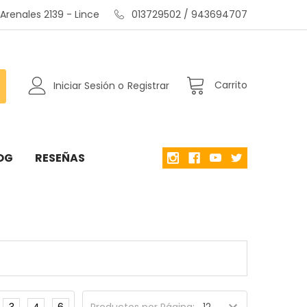
renales 2139 - Lince
013729502 / 943694707
Carrito
Iniciar Sesión
o
Registrar
OG
RESEÑAS
3
4
6