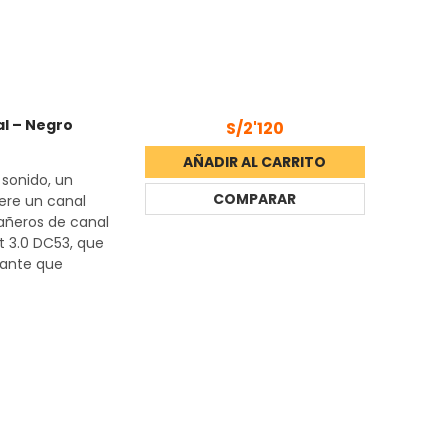
l – Negro
S/2'120
AÑADIR AL CARRITO
 sonido, un
COMPARAR
ere un canal
añeros de canal
t 3.0 DC53, que
nante que