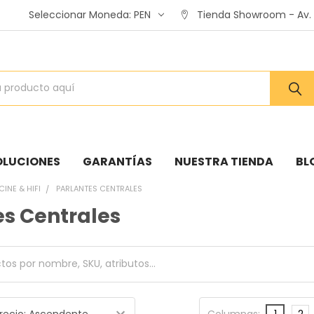
Seleccionar Moneda:
PEN
Tienda Showroom - Av. A
OLUCIONES
GARANTÍAS
NUESTRA TIENDA
BL
CINE & HIFI
PARLANTES CENTRALES
es Centrales
Columnas:
1
2