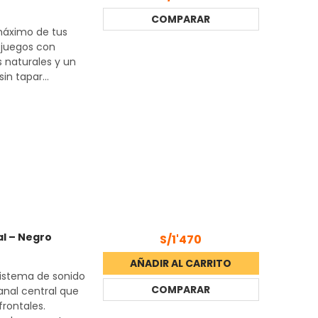
COMPARAR
 máximo de tus
y juegos con
s naturales y un
in tapar...
l – Negro
S/1'470
AÑADIR AL CARRITO
 sistema de sonido
COMPARAR
nal central que
frontales.