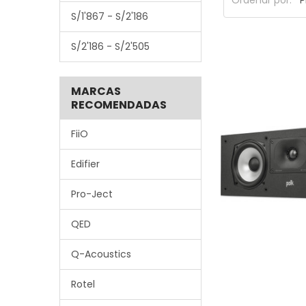
Ordenar por:
S/1'867 - S/2'186
S/2'186 - S/2'505
MARCAS
RECOMENDADAS
FiiO
Edifier
Pro-Ject
QED
Q-Acoustics
Rotel