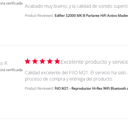
ra verificada
Acabado muy bueno, y la calidad de sonido superi
Product Reviewed:
Edifier S2000 MK III Parlante HiFi Activo Mader
Excelente producto y servici
o R.
ra verificada
Calidad excelente del FIIO M21. El servicio ha sido a
read m
proceso de compra y entrega del producto.
Product Reviewed:
FiiO M21 - Reproductor Hi-Res WiFi Bluetooth a