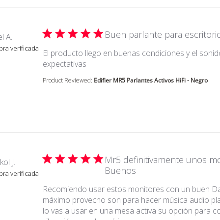
Buen parlante para escritori
l A.
ra verificada
El producto llego en buenas condiciones y el soni
read more about review content El 
expectativas
Product Reviewed:
Edifier MR5 Parlantes Activos HiFi - Negro
Mr5 definitivamente unos m
ol J.
Buenos
ra verificada
Recomiendo usar estos monitores con un buen Da
máximo provecho son para hacer música audio pl
lo vas a usar en una mesa activa su opción para co