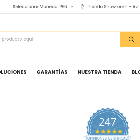
Seleccionar Moneda:
PEN
Tienda Showroom - Av. A
OLUCIONES
GARANTÍAS
NUESTRA TIENDA
BL
s
247
4.8
star
OPINIONES CERTIFICADAS