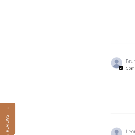
Bru
Comp
Reseñas
★ REVIEWS
Leon