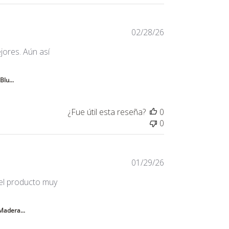
02/28/26
ores. Aún así
iew content Buen producto, aunque de la marca
Blu...
¿Fue útil esta reseña?
0
0
01/29/26
 el producto muy
endió la rapidez de la
Madera...