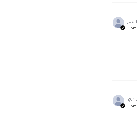
Juan
Comp
gene
Comp