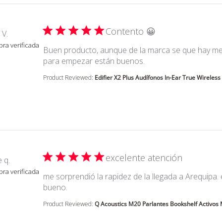
Contento 😀
 V.
ra verificada
Buen producto, aunque de la marca se que hay mej
read more about rev
para empezar están buenos.
Product Reviewed:
Edifier X2 Plus Audífonos In-Ear True Wireless 
excelente atención
 q.
ra verificada
me sorprendió la rapidez de la llegada a Arequipa.
read more about review content me sorpr
bueno.
Product Reviewed:
Q Acoustics M20 Parlantes Bookshelf Activos 