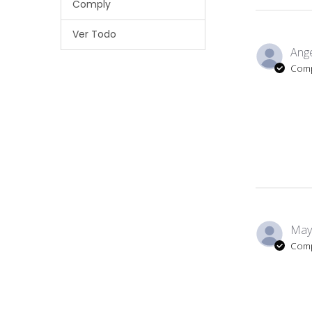
Comply
Ver Todo
Ange
Comp
Mayk
Comp