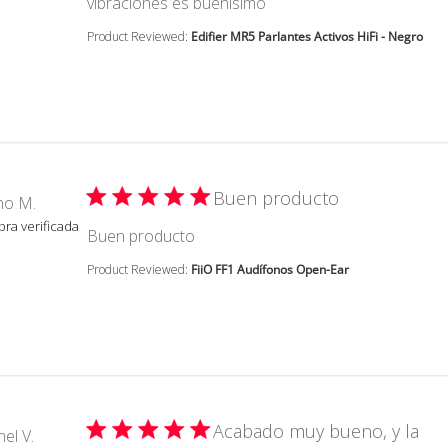
read more about review
vibraciónes es buenísimo
Product Reviewed:
Edifier MR5 Parlantes Activos HiFi - Negro
Buen producto
no M.
ra verificada
read more about review content
Buen producto
Product Reviewed:
FiiO FF1 Audífonos Open-Ear
Acabado muy bueno, y la
el V.