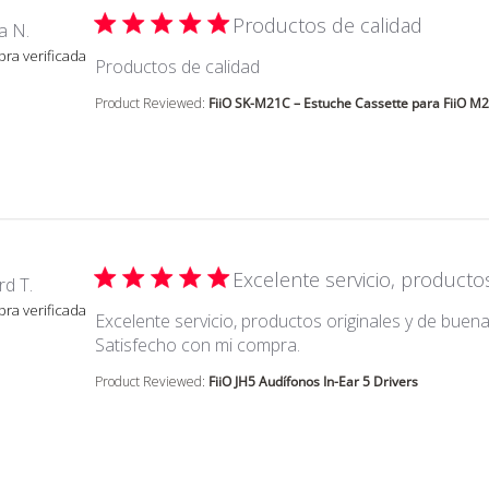
Productos de calidad
a N.
ra verificada
read more about review co
Productos de calidad
Product Reviewed:
FiiO SK-M21C – Estuche Cassette para FiiO M
Excelente servicio, productos
rd T.
ra verificada
Excelente servicio, productos originales y de buena
read more about review
Satisfecho con mi compra.
Product Reviewed:
FiiO JH5 Audífonos In-Ear 5 Drivers