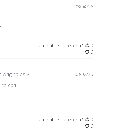
03/04/26
ntent
21
¿Fue útil esta reseña?
0
0
 originales y
03/02/26
 calidad.
 content Excelente servicio, productos originales
¿Fue útil esta reseña?
0
0