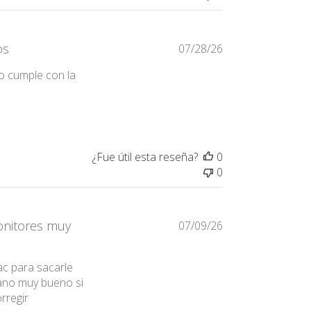
os
07/28/26
do cumple con la
producto llego en buenas condiciones
¿Fue útil esta reseña?
0
0
onitores muy
07/09/26
c para sacarle
ano muy bueno si
rregir