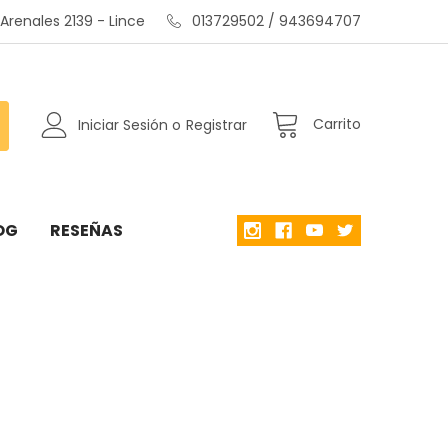
renales 2139 - Lince
013729502 / 943694707
Carrito
Iniciar Sesión
o
Registrar
OG
RESEÑAS