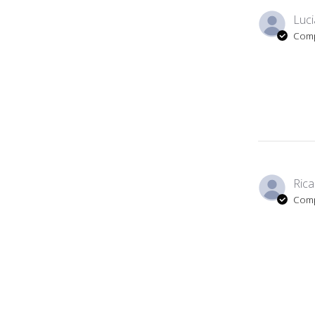
Luci
Comp
Rica
Comp