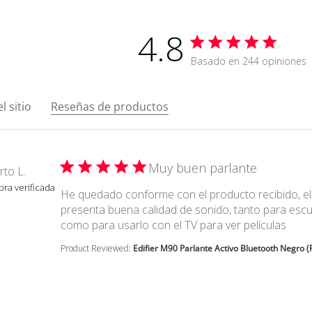
4.8
Calificación de 4.8 estre
Basado en 244 opiniones
4.8 out of 5
l sitio
Reseñas de productos
Muy buen parlante
rto L.
ra verificada
He quedado conforme con el producto recibido, el
presenta buena calidad de sonido, tanto para esc
read
como para usarlo con el TV para ver películas
Product Reviewed:
Edifier M90 Parlante Activo Bluetooth Negro (