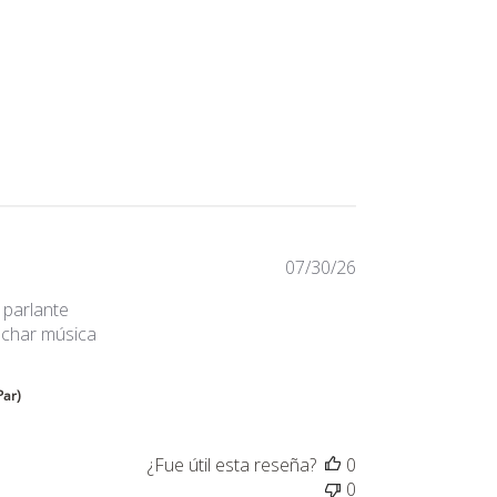
llas
 stars Basado en 244 opiniones
07/30/26
 parlante
uchar música
 more about review content He quedado conforme con el 
Par)
¿Fue útil esta reseña?
0
0