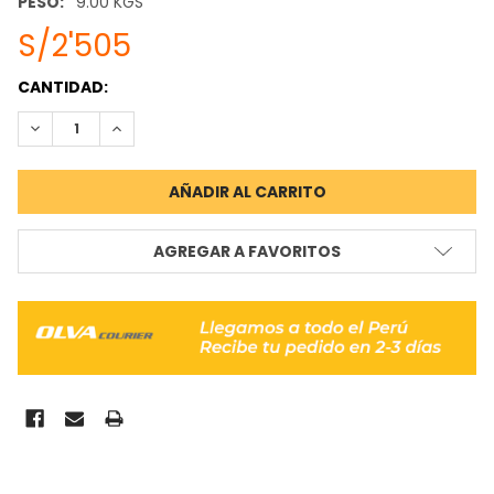
PESO:
9.00 KGS
S/2'505
STOCK
CANTIDAD:
ACTUAL:
REDUCIR CANTIDAD:
INCREMENTAR CANTIDAD:
AGREGAR A FAVORITOS