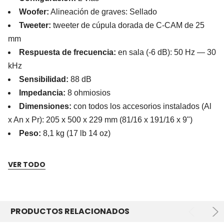
Woofer:
Alineación de graves: Sellado
Tweeter:
tweeter de cúpula dorada de C-CAM de 25
mm
Respuesta de frecuencia:
en sala (-6 dB): 50 Hz — 30
kHz
Sensibilidad:
88 dB
Impedancia:
8 ohmiosios
Dimensiones:
con todos los accesorios instalados (Al
x An x Pr): 205 x 500 x 229 mm (81/16 x 191/16 x 9")
Peso:
8,1 kg (17 lb 14 oz)
Nuestra Recomendación
VER TODO
Es una pieza importante si quieres un sistema AV
coherente. La clave aquí no es solo sonar fuerte, sino
sonar claro y bien integrado con los frontales.
PRODUCTOS RELACIONADOS