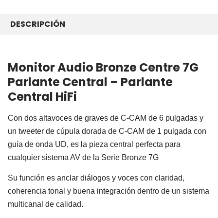
COMPRADO
JUNTOS
DESCRIPCIÓN
FRECUENTEMENTE:
Monitor Audio Bronze Centre 7G
SELECCIONAR
TODO
Parlante Central – Parlante
Central HiFi
AÑADIR LO
SELECCIONADO
AL CARRITO
Con dos altavoces de graves de C-CAM de 6 pulgadas y
un tweeter de cúpula dorada de C-CAM de 1 pulgada con
guía de onda UD, es la pieza central perfecta para
cualquier sistema AV de la Serie Bronze 7G
Su función es anclar diálogos y voces con claridad,
coherencia tonal y buena integración dentro de un sistema
multicanal de calidad.