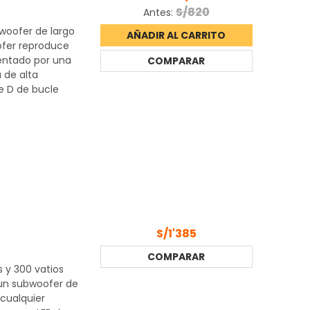
S/820
Antes:
woofer de largo
AÑADIR AL CARRITO
ofer reproduce
mentado por una
COMPARAR
 de alta
se D de bucle
S/1'385
COMPARAR
y 300 vatios
 un subwoofer de
 cualquier