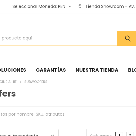
Seleccionar Moneda:
PEN
Tienda Showroom - Av. A
OLUCIONES
GARANTÍAS
NUESTRA TIENDA
BL
CINE & HIFI
SUBWOOFERS
fers
Columnas:
1
2