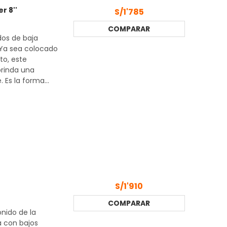
r 8''
S/1'785
COMPARAR
dos de baja
 Ya sea colocado
to, este
brinda una
 Es la forma...
S/1'910
COMPARAR
onido de la
a con bajos