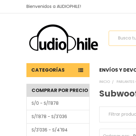
Bienvenidos a AUDIOPHILE!
Buscar
CATEGORÍAS
ENVÍOS Y DEV
INICIO
PARLANTES 
COMPRAR POR PRECIO
Subwoo
S/0 - S/1'878
S/1'878 - S/3'036
S/3'036 - S/4'194