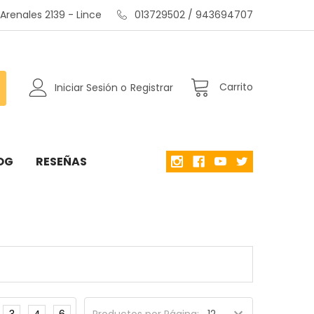
renales 2139 - Lince
013729502 / 943694707
Carrito
Iniciar Sesión
o
Registrar
OG
RESEÑAS
3
4
6