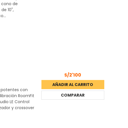
n cono de
 de 10",
...
S/2'100
AÑADIR AL CARRITO
s potentes con
COMPARAR
libración RoomFit
audio LE Control
ador y crossover