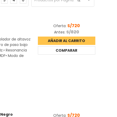
Productos por Página:
S/720
Oferta:
S/820
Antes:
olador de altavoz
AÑADIR AL CARRITO
tro de paso bajo
z.• Resonancia
COMPARAR
MDF• Modo de
- Negro
S/720
Oferta: