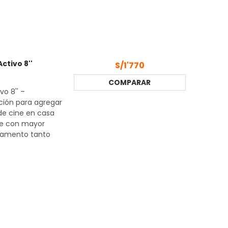
tivo 8''
S/1'770
COMPARAR
o 8'' –
ción para agregar
de cine en casa
ve con mayor
ndamento tanto