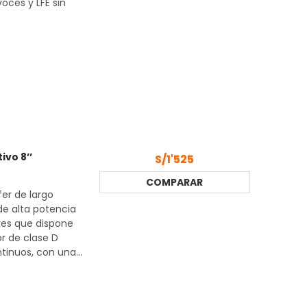
oces y LFE sin
vo 8’’
S/1'525
COMPARAR
er de largo
e alta potencia
ves que dispone
or de clase D
tinuos, con una...