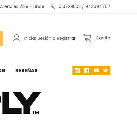
renales 2139 - Lince
013729502 / 943694707
Carrito
Iniciar Sesión
o
Registrar
OG
RESEÑAS