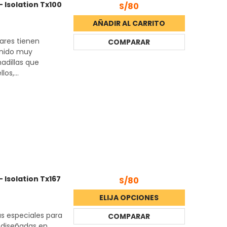
 Isolation Tx100
S/80
AÑADIR AL CARRITO
lares tienen
COMPARAR
onido muy
adillas que
os,...
 Isolation Tx167
S/80
ELIJA OPCIONES
as especiales para
COMPARAR
 diseñadas en