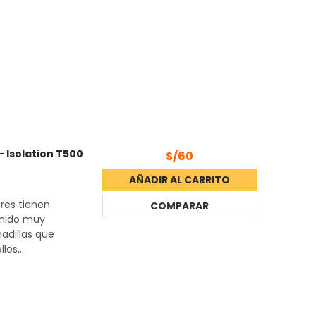
 Isolation T500
S/60
AÑADIR AL CARRITO
ares tienen
COMPARAR
onido muy
adillas que
os,...