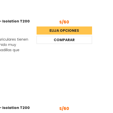
 Isolation T200
S/60
ELIJA OPCIONES
riculares tienen
COMPARAR
onido muy
adillas que
 Isolation T200
S/60