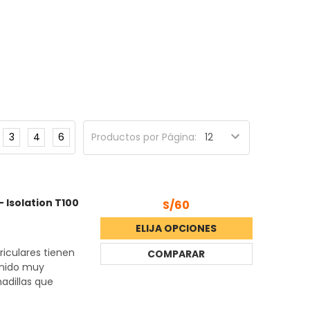
3
4
6
Productos por Página:
 Isolation T100
S/60
ELIJA OPCIONES
riculares tienen
COMPARAR
onido muy
adillas que