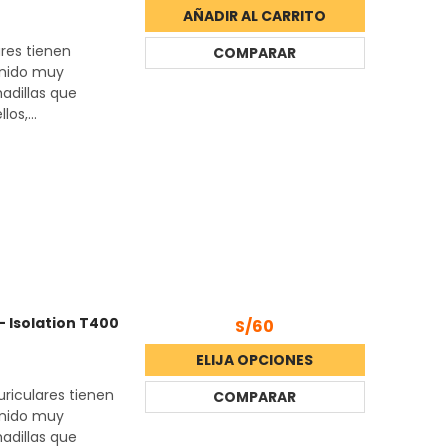
AÑADIR AL CARRITO
ares tienen
COMPARAR
onido muy
adillas que
os,...
 Isolation T400
S/60
ELIJA OPCIONES
uriculares tienen
COMPARAR
onido muy
adillas que