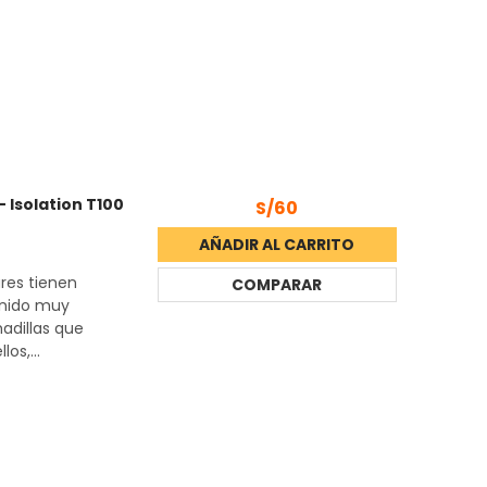
 Isolation T100
S/60
AÑADIR AL CARRITO
ares tienen
COMPARAR
onido muy
adillas que
os,...