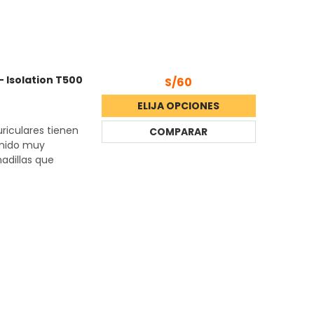
 Isolation T500
S/60
ELIJA OPCIONES
riculares tienen
COMPARAR
onido muy
adillas que