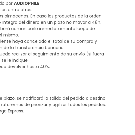
ido por
AUDIOPHILE
.
r, entre otros.
ros almacenes. En caso los productos de la orden
 e íntegra del dinero en un plazo no mayor a 48h.
a, deberá comunicarlo inmediatamente luego de
del mismo.
liente haya cancelado el total de su compra y
n de la transferencia bancaria.
eda realizar el seguimiento de su envío (si fuera
se le indique.
ede devolver hasta 40%.
lazo, se notificará la salida del pedido a destino.
rataremos de priorizar y agilizar todos los pedidos.
ega Express.