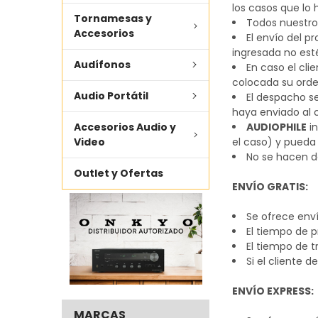
los casos que lo 
Tornamesas y
Todos nuestro
Accesorios
El envío del p
ingresada no esté
Audífonos
En caso el cli
colocada su ord
Audio Portátil
El despacho s
haya enviado al 
Accesorios Audio y
AUDIOPHILE
in
Video
el caso) y pueda
No se hacen d
Outlet y Ofertas
ENVÍO GRATIS:
Se ofrece enví
El tiempo de p
El tiempo de t
Si el cliente 
ENVÍO EXPRESS:
MARCAS