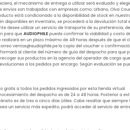
hiciera, el mecanismo de entrega a utilizar será evaluado y eleg
s envíos son trabajados con empresas como: Urbano, Olva Courie
roducto está condicionado a la disponibilidad de stock en nuest
n disponibles en inventario, se procederá a la devolución total
ente desee utilizar un servicio de transporte de su preferenci
en para que
AUDIOPHILE
pueda confirmar la viabilidad y costo 
e realizará en un plazo máximo de 48 horas después de que el c
correo ventas@audiophile.pe
la copia del voucher o confirmació
formará al cliente del número de guía del despacho para que pu
 recoger sus productos en la agencia del operador de carga que 
evoluciones a los pedidos por encargo. Según evaluación se pu
o gratis a todos los pedidos ingresados por esta tienda virtual.
rocesamiento del despacho es de 24 a 48 horas. Posterior a este p
ránsito es de tres a cinco días útiles. Cabe resaltar que siempre t
desea un servicio más expedito, podrá acceder al servicio de entr