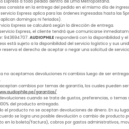
ío Express a todo pedido dentro de Lima Metropolitana.
press consiste en la entrega del pedido en el mismo día de ingres
a servicio Express aplica para las órdenes ingresadas hasta las 5
 aplican domingos ni feriados).
ervicio Express se calculará según la dirección de entrega.
 servicio Express, el cliente tendrá que comunicarse inmediata
r: 943694707.
AUDIOPHILE
responderá con la disponibilidad y el 
ress está sujeto a la disponibilidad del servicio logístico y sus uni
 reserva el derecho de aceptar o negar una solicitud de servicio
no aceptamos devoluciones ni cambios luego de ser entregad
.
aceptan cambios por temas de garantía, los cuales pueden ser r
www.audiophile.pe/garantias/
devoluciones cuando se trata de gustos, preferencias, o temas 
100% del producto entregado.
 el producto no se aceptan devoluciones de dinero. En su lugar
cuerdo se logra una posible devolución o cambio de producto p
o en la boleta/factura), cobros por gastos administrativos, movi