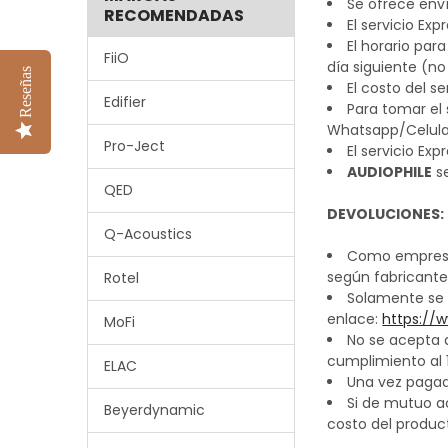
Se ofrece env
RECOMENDADAS
El servicio Ex
El horario par
FiiO
día siguiente (no
Reseñas
El costo del s
Edifier
Para tomar el
Whatsapp/Celula
Pro-Ject
El servicio Exp
AUDIOPHILE
se
QED
DEVOLUCIONES:
Q-Acoustics
Como empresa 
según fabricante
Rotel
Solamente se 
enlace:
https://
MoFi
No se acepta 
cumplimiento al 
ELAC
Una vez pagado
Si de mutuo a
Beyerdynamic
costo del product