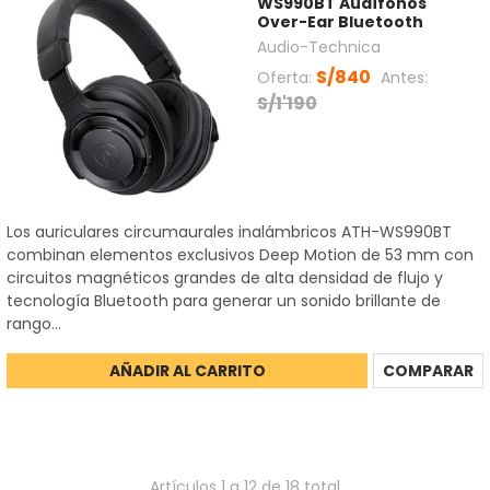
WS990BT Audífonos
Over-Ear Bluetooth
Audio-Technica
S/840
Oferta:
Antes:
S/1'190
Los auriculares circumaurales inalámbricos ATH-WS990BT
combinan elementos exclusivos Deep Motion de 53 mm con
circuitos magnéticos grandes de alta densidad de flujo y
tecnología Bluetooth para generar un sonido brillante de
rango...
AÑADIR AL CARRITO
COMPARAR
Artículos 1 a 12 de 18 total