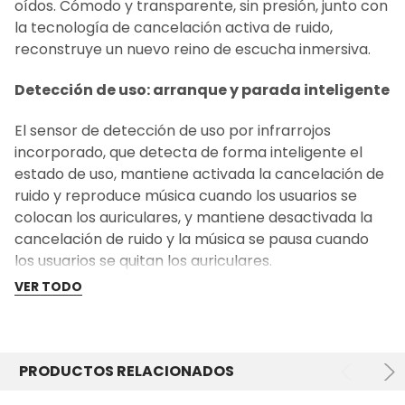
oídos. Cómodo y transparente, sin presión, junto con
la tecnología de cancelación activa de ruido,
reconstruye un nuevo reino de escucha inmersiva.
Detección de uso: arranque y parada inteligente
El sensor de detección de uso por infrarrojos
incorporado, que detecta de forma inteligente el
estado de uso, mantiene activada la cancelación de
ruido y reproduce música cuando los usuarios se
colocan los auriculares, y mantiene desactivada la
cancelación de ruido y la música se pausa cuando
los usuarios se quitan los auriculares.
VER TODO
La música diurna y nocturna nunca termina:
batería de 27,5 horas de duración
10 minutos para cargar y 1 hora para usar,
PRODUCTOS RELACIONADOS
minimizando tu tiempo de espera. Podrás disfrutar