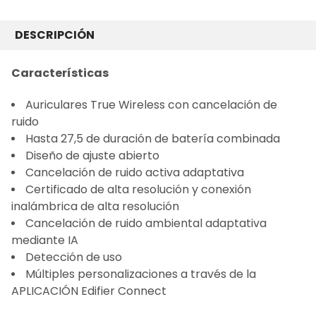
COMPRADO
JUNTOS
DESCRIPCIÓN
FRECUENTEMENTE:
Características
SELECCIONAR
TODO
Auriculares True Wireless con cancelación de
ruido
AÑADIR LO
Hasta 27,5 de duración de batería combinada
SELECCIONADO
Diseño de ajuste abierto
AL CARRITO
Cancelación de ruido activa adaptativa
Certificado de alta resolución y conexión
inalámbrica de alta resolución
Cancelación de ruido ambiental adaptativa
mediante IA
Detección de uso
Múltiples personalizaciones a través de la
APLICACIÓN Edifier Connect