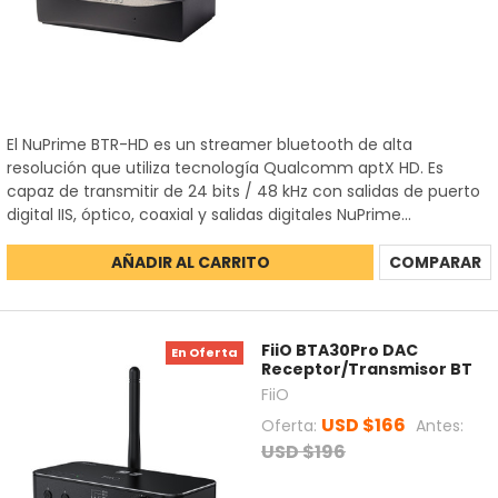
El NuPrime BTR-HD es un streamer bluetooth de alta
resolución que utiliza tecnología Qualcomm aptX HD. Es
capaz de transmitir de 24 bits / 48 kHz con salidas de puerto
digital IIS, óptico, coaxial y salidas digitales NuPrime...
AÑADIR AL CARRITO
COMPARAR
FiiO BTA30Pro DAC
En Oferta
Receptor/Transmisor BT
FiiO
USD $166
Oferta:
Antes:
USD $196