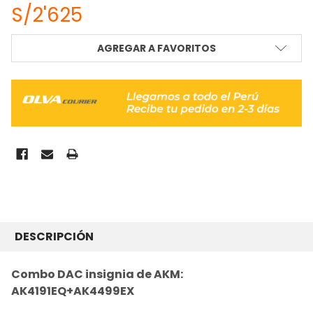
S/2'625
STOCK
AGREGAR A FAVORITOS
ACTUAL:
COMPRADO
JUNTOS
DESCRIPCIÓN
FRECUENTEMENTE:
Combo DAC insignia de AKM:
AK4191EQ+AK4499EX
SELECCIONAR
TODO