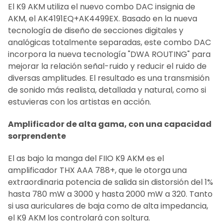
El K9 AKM utiliza el nuevo combo DAC insignia de
AÑADIR LO
AKM, el AK4191EQ+AK4499EX. Basado en la nueva
SELECCIONADO
tecnología de diseño de secciones digitales y
AL CARRITO
analógicas totalmente separadas, este combo DAC
incorpora la nueva tecnología "DWA ROUTING" para
mejorar la relación señal-ruido y reducir el ruido de
diversas amplitudes. El resultado es una transmisión
de sonido más realista, detallada y natural, como si
estuvieras con los artistas en acción.
Amplificador de alta gama, con una capacidad
sorprendente
El as bajo la manga del FIIO K9 AKM es el
amplificador THX AAA 788+, que le otorga una
extraordinaria potencia de salida sin distorsión del 1%
hasta 780 mW a 3000 y hasta 2000 mW a 320. Tanto
si usa auriculares de baja como de alta impedancia,
el K9 AKM los controlará con soltura.