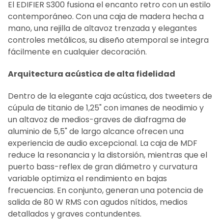
TODO
El EDIFIER S300 fusiona el encanto retro con un estilo
contemporáneo. Con una caja de madera hecha a
AÑADIR LO
mano, una rejilla de altavoz trenzada y elegantes
SELECCIONADO
controles metálicos, su diseño atemporal se integra
AL CARRITO
fácilmente en cualquier decoración.
Arquitectura acústica de alta fidelidad
Dentro de la elegante caja acústica, dos tweeters de
cúpula de titanio de 1,25" con imanes de neodimio y
un altavoz de medios-graves de diafragma de
aluminio de 5,5" de largo alcance ofrecen una
experiencia de audio excepcional. La caja de MDF
reduce la resonancia y la distorsión, mientras que el
puerto bass-reflex de gran diámetro y curvatura
variable optimiza el rendimiento en bajas
frecuencias. En conjunto, generan una potencia de
salida de 80 W RMS con agudos nítidos, medios
detallados y graves contundentes.