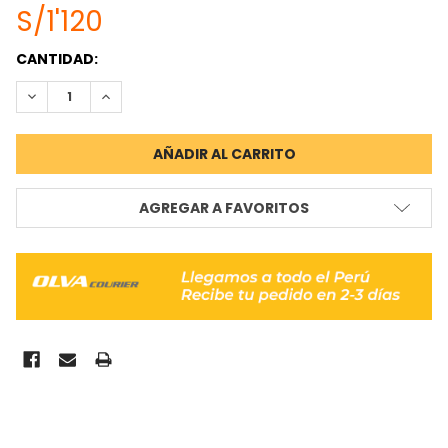
S/1'120
STOCK
CANTIDAD:
ACTUAL:
REDUCIR CANTIDAD:
INCREMENTAR CANTIDAD:
AGREGAR A FAVORITOS