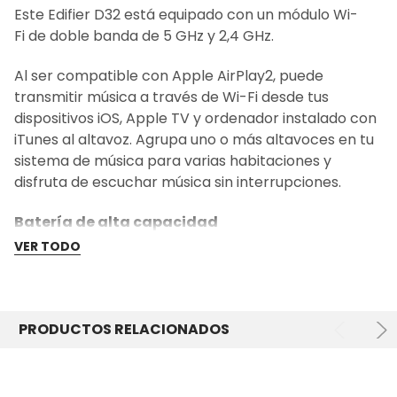
Este Edifier D32 está equipado con un módulo Wi-
Fi de doble banda de 5 GHz y 2,4 GHz.
Al ser compatible con Apple AirPlay2, puede
transmitir música a través de Wi-Fi desde tus
dispositivos iOS, Apple TV y ordenador instalado con
iTunes al altavoz. Agrupa uno o más altavoces en tu
sistema de música para varias habitaciones y
disfruta de escuchar música sin interrupciones.
Batería de alta capacidad
VER TODO
En el gabinete del D32 hay integrada una batería de
alta capacidad de 7,4VV/5200 mAh, suficiente para
una reproducción continua de hasta 11 horas por
carga.
PRODUCTOS RELACIONADOS
Control sencillo desde el altavoz y Edifier
Connex