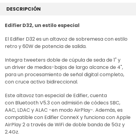
COMPRADO
JUNTOS
DESCRIPCIÓN
FRECUENTEMENTE:
Edifier D32, un estilo especial
SELECCIONAR
TODO
El Edifier D32 es un altavoz de sobremesa con estilo
retro y 60W de potencia de salida.
AÑADIR LO
SELECCIONADO
Integra tweeters doble de cúpula de seda de 1" y
AL CARRITO
un driver de medios-bajos de largo alcance de 4",
para un procesamiento de señal digital completo,
con cruce activo bidireccional.
Este altavoz tan especial de Edifier, cuenta
con Bluetooth V5.3 con admisión de códecs SBC,
AAC, LDAC y ALAC -en modo AirPlay-. Además, es
compatible con Edifier ConneX y funciona con Apple
AirPlay 2 a través de WiFi de doble banda de 5Gz y
2.4Gz.