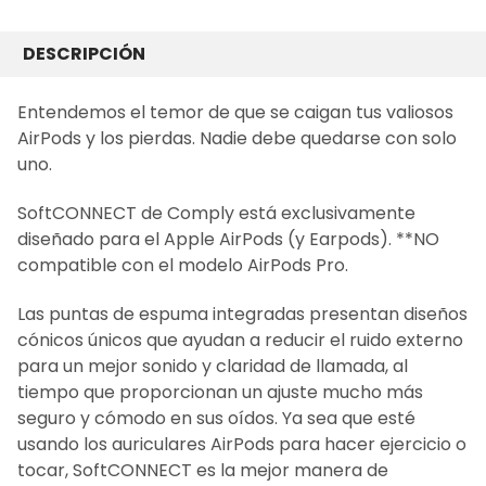
COMPRADO
JUNTOS
DESCRIPCIÓN
FRECUENTEMENTE:
Entendemos el temor de que se caigan tus valiosos
AirPods y los pierdas. Nadie debe quedarse con solo
SELECCIONAR
TODO
uno.
AÑADIR LO
SoftCONNECT de Comply está exclusivamente
SELECCIONADO
diseñado para el Apple AirPods (y Earpods). **NO
AL CARRITO
compatible con el modelo AirPods Pro.
Las puntas de espuma integradas presentan diseños
cónicos únicos que ayudan a reducir el ruido externo
para un mejor sonido y claridad de llamada, al
tiempo que proporcionan un ajuste mucho más
seguro y cómodo en sus oídos. Ya sea que esté
usando los auriculares AirPods para hacer ejercicio o
tocar, SoftCONNECT es la mejor manera de