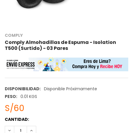
COMPLY
Comply Almohadillas de Espuma - Isolation
T500 (Surtido) - 03 Pares
DISPONIBILIDAD:
Disponible Próximamente
PESO:
0.01 KGS
S/60
STOCK
CANTIDAD:
ACTUAL:
REDUCIR CANTIDAD:
INCREMENTAR CANTIDAD: