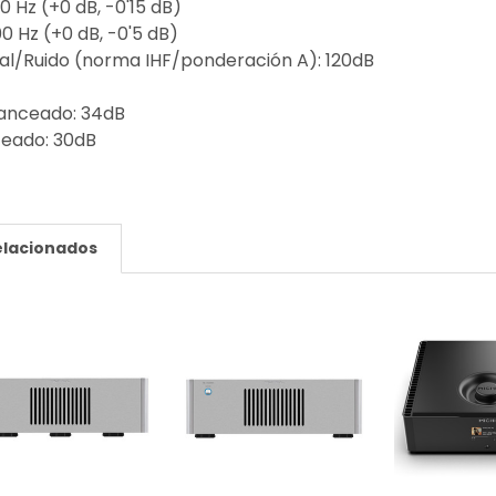
0 Hz (+0 dB, -0'15 dB)
00 Hz (+0 dB, -0'5 dB)
al/Ruido (norma IHF/ponderación A): 120dB
anceado: 34dB
eado: 30dB
elacionados