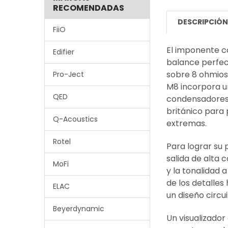
RECOMENDADAS
DESCRIPCIÓ
FiiO
El imponente c
Edifier
balance perfec
sobre 8 ohmios 
Pro-Ject
M8 incorpora u
QED
condensadores d
británico para
Q-Acoustics
extremas.
Rotel
Para lograr su 
salida de alta 
MoFi
y la tonalidad 
de los detalles
ELAC
un diseño circui
Beyerdynamic
Un visualizador