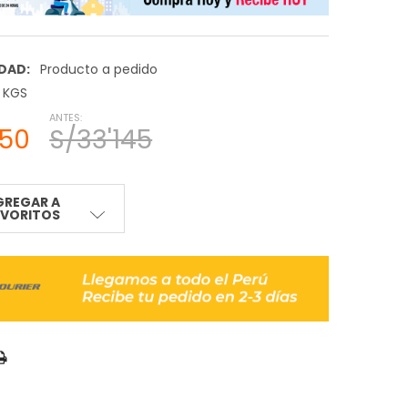
IDAD:
Producto a pedido
0 KGS
ANTES:
950
S/33'145
GREGAR A
AVORITOS