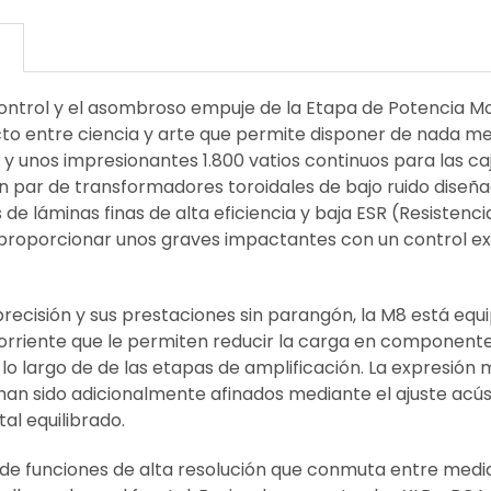
N
ontrol y el asombroso empuje de la Etapa de Potencia Mo
to entre ciencia y arte que permite disponer de nada me
y unos impresionantes 1.800 vatios continuos para las ca
n par de transformadores toroidales de bajo ruido diseñ
e láminas finas de alta eficiencia y baja ESR (Resistenc
 proporcionar unos graves impactantes con un control ex
precisión y sus prestaciones sin parangón, la M8 está equ
corriente que le permiten reducir la carga en componentes
a lo largo de de las etapas de amplificación. La expresión
 han sido adicionalmente afinados mediante el ajuste acú
tal equilibrado.
 de funciones de alta resolución que conmuta entre medi