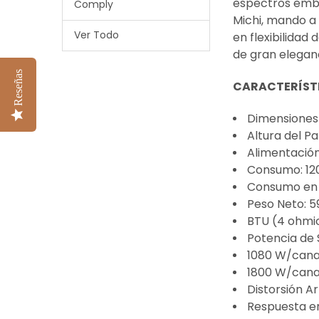
espectros embel
Comply
Michi, mando a
Ver Todo
en flexibilidad
de gran elegan
Reseñas
CARACTERÍST
Dimensiones 
Altura del P
Alimentación
Consumo: 1
Consumo en s
Peso Neto: 5
BTU (4 ohmio
Potencia de 
1080 W/cana
1800 W/cana
Distorsión A
Respuesta e