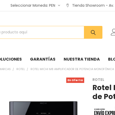
Seleccionar Moneda:
PEN
Tienda Showroom - Av. A
OLUCIONES
GARANTÍAS
NUESTRA TIENDA
BL
MARCAS
ROTEL
ROTEL MICHI M8 AMPLIFICADOR DE POTENCIA MONOFÓNICA
ROTEL
En Oferta
Rotel
:
de Po