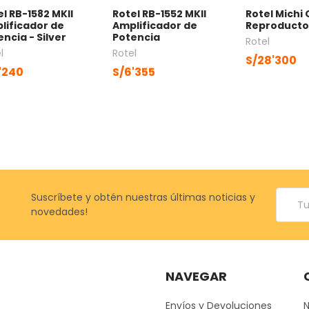
el RB-1582 MKII
Rotel RB-1552 MKII
Rotel Michi 
lificador de
Amplificador de
Reproducto
ncia - Silver
Potencia
Rotel
l
Rotel
S/28'300
'240
S/6'355
Correo
Suscríbete y obtén nuestras últimas noticias y
electr
novedades!
NAVEGAR
Envíos y Devoluciones