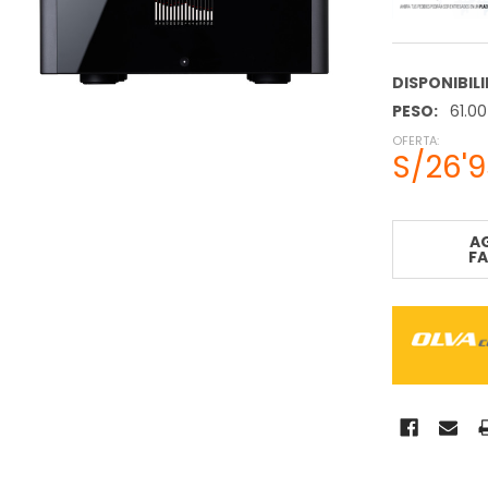
DISPONIBIL
PESO:
61.0
OFERTA:
S/26'
STOCK
ACTUAL:
A
F