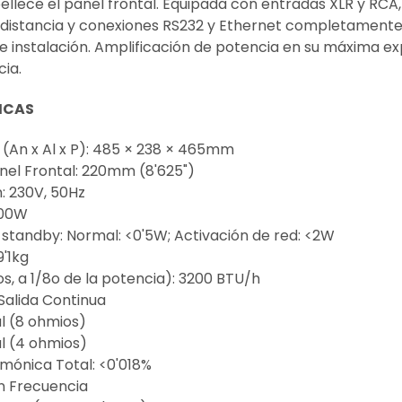
lece el panel frontal. Equipada con entradas XLR y RCA,
 distancia y conexiones RS232 y Ethernet completamente
 de instalación. Amplificación de potencia en su máxima e
cia.
ICAS
(An x Al x P): 485 × 238 × 465mm
anel Frontal: 220mm (8'625")
: 230V, 50Hz
200W
tandby: Normal: <0'5W; Activación de red: <2W
9'1kg
s, a 1/8o de la potencia): 3200 BTU/h
Salida Continua
l (8 ohmios)
l (4 ohmios)
rmónica Total: <0'018%
n Frecuencia