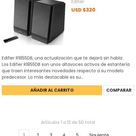
Edifier
USD $320
Edifier R1855DB, una actualización que te dejará sin habla
Los Edifier R1855DB son unos altavoces activos de estantería
que traen interesantes novedades respecto a su modelo
predecesor. Lo más destacable es su...
AÑADIR AL CARRITO
COMPARAR
Artículos 1 a 12 de 50 total
1
2
3
4
5
Siguiente