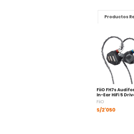
Productos R
FiiO FH7s Audíf
In-Ear HiFi 5 Dri
FiiO
S/2'050