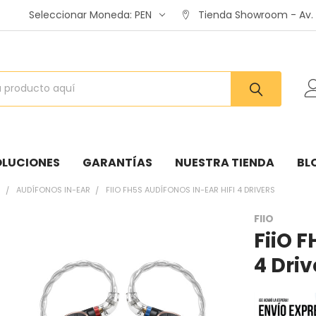
Seleccionar Moneda:
PEN
Tienda Showroom - Av. A
OLUCIONES
GARANTÍAS
NUESTRA TIENDA
BL
S
AUDÍFONOS IN-EAR
FIIO FH5S AUDÍFONOS IN-EAR HIFI 4 DRIVERS
FIIO
FiiO F
:
4 Driv