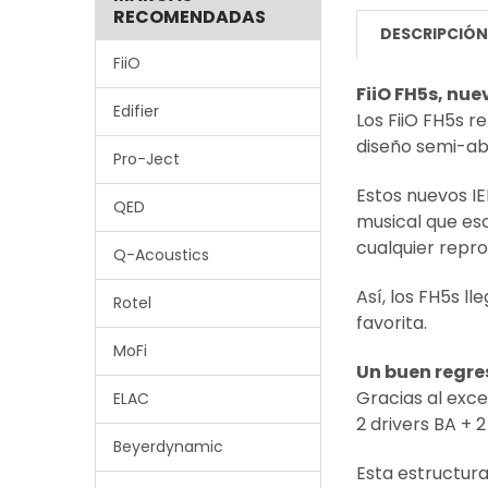
RECOMENDADAS
DESCRIPCIÓ
FiiO
FiiO FH5s, nu
Edifier
Los FiiO FH5s r
diseño semi-abi
Pro-Ject
Estos nuevos I
QED
musical que es
cualquier repr
Q-Acoustics
Así, los FH5s l
Rotel
favorita.
MoFi
Un buen regre
Gracias al exce
ELAC
2 drivers BA + 2
Beyerdynamic
Esta estructur