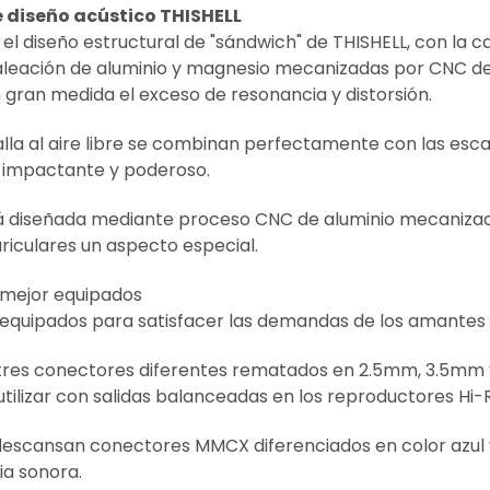
 diseño acústico THISHELL
el diseño estructural de "sándwich" de THISHELL, con la ca
aleación de aluminio y magnesio mecanizadas por CNC de 5
 gran medida el exceso de resonancia y distorsión.
lla al aire libre se combinan perfectamente con las esca
o impactante y poderoso.
á diseñada mediante proceso CNC de aluminio mecanizad
uriculares un aspecto especial.
s mejor equipados
 equipados para satisfacer las demandas de los amantes 
tres conectores diferentes rematados en 2.5mm, 3.5mm 
 utilizar con salidas balanceadas en los reproductores 
descansan conectores MMCX diferenciados en color azul y 
ia sonora.