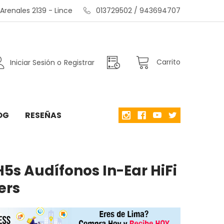
renales 2139 - Lince
013729502 / 943694707
Carrito
Iniciar Sesión
o
Registrar
OG
RESEÑAS
H5s Audífonos In-Ear HiFi
ers