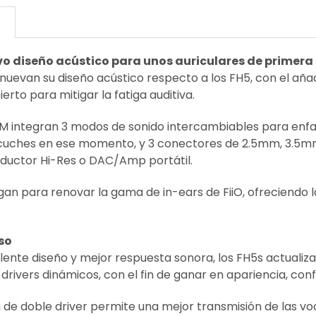
N
evo diseño acústico para unos auriculares de primera
enuevan su diseño acústico respecto a los FH5, con el añad
erto para mitigar la fatiga auditiva.
EM integran 3 modos de sonido intercambiables para enfat
cuches en ese momento, y 3 conectores de 2.5mm, 3.5m
oductor Hi-Res o DAC/Amp portátil.
legan para renovar la gama de in-ears de FiiO, ofreciendo
so
lente diseño y mejor respuesta sonora, los FH5s actualiz
 drivers dinámicos, con el fin de ganar en apariencia, conf
a de doble driver permite una mejor transmisión de las 