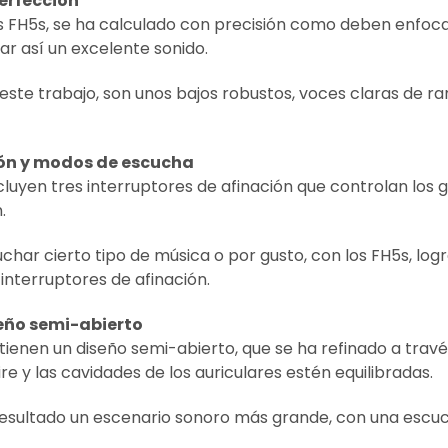
perfección
os FH5s, se ha calculado con precisión como deben enfoc
ar así un excelente sonido.
 este trabajo, son unos bajos robustos, voces claras de ra
ón y modos de escucha
ncluyen tres interruptores de afinación que controlan lo
.
uchar cierto tipo de música o por gusto, con los FH5s, l
 interruptores de afinación.
eño semi-abierto
 tienen un diseño semi-abierto, que se ha refinado a travé
ire y las cavidades de los auriculares estén equilibradas.
esultado un escenario sonoro más grande, con una escu