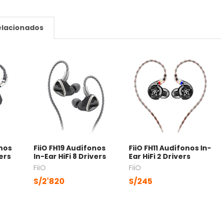
elacionados
onos
FiiO FH19 Audífonos
FiiO FH11 Audífonos In-
vers
In-Ear HiFi 8 Drivers
Ear HiFi 2 Drivers
FiiO
FiiO
S/2'820
S/245