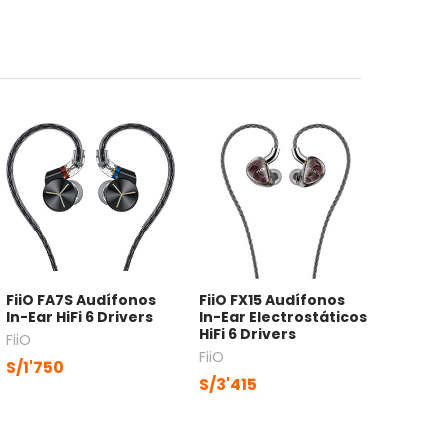
FiiO FA7S Audífonos
FiiO FX15 Audífonos
In-Ear HiFi 6 Drivers
In-Ear Electrostáticos
HiFi 6 Drivers
FiiO
FiiO
S/1'750
S/3'415