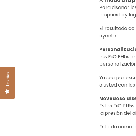
Afinado a la 
Para diseñar l
respuesta y log
El resultado de
oyente.
Personalizaci
Los FiiO FH5s i
personalización
Reseñas
Ya sea por esc
a usted con los
Novedoso dis
Estos FiiO FH5s
la presión del a
Esto da como r