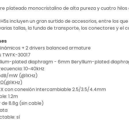
re plateado monocristalino de alta pureza y cuatro hilos
 FH5s incluyen un gran surtido de accesorios, entre los qu
varias tallas, la funda de transporte, los conectores y el 
nes
 dinámicos + 2 drivers balanced armature
es TWFK-30017
llium-plated diaphragm - 6mm Beryllium-plated diaphr
recuencia: 10~40kHz
106dB/mW (@1KHz)
0
Ω
(@1KHz)
X con conexión intercambiable 2.5/3.5/4.4mm
ble: 1.2m
 de 8.8g (sin cable)
lata
table: sí