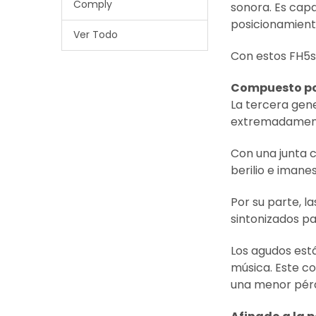
Comply
sonora. Es capa
posicionamient
Ver Todo
Con estos FH5s,
Compuesto po
La tercera gene
extremadament
Con una junta 
berilio e iman
Por su parte, 
sintonizados p
Los agudos est
música. Este c
una menor pérdi