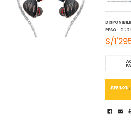
DISPONIBIL
PESO:
0.20
S/1'29
STOCK
ACTUAL:
A
F