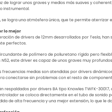
z de lograr unos graves y medios más suaves y coherentes,
o instrumental.
 se logra una atmósfera única, que te permite aterrizar e
r lo mejor
ración de drivers de 12mm desarrollados por Tesla, han s
e perfectos.
circundante de polímero de poliuretano rígido pero flexi
es N52, este driver es capaz de unos graves muy profundo
las frecuencias medias son atendidas por drivers dinámic
ara conectarse sin problemas con el resto de component
án respaldados por drivers BA tipo Knowles TWFK-30017, 
ontrolador se coloca directamente en el tubo de sonido p
da de alta frecuencia y una mejor extensión, lo que le da