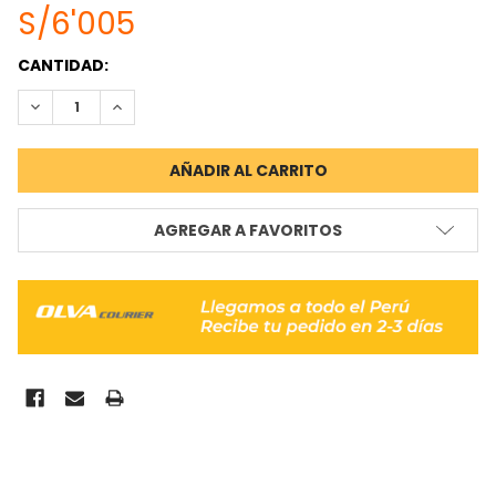
S/6'005
STOCK
CANTIDAD:
ACTUAL:
REDUCIR CANTIDAD:
INCREMENTAR CANTIDAD:
AGREGAR A FAVORITOS