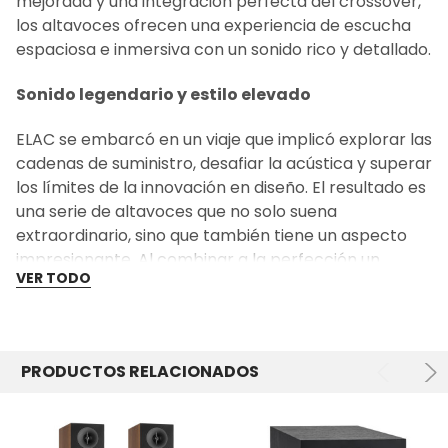
mejorada y una integración perfecta del crossover,
los altavoces ofrecen una experiencia de escucha
espaciosa e inmersiva con un sonido rico y detallado.
Sonido legendario y estilo elevado
ELAC se embarcó en un viaje que implicó explorar las
cadenas de suministro, desafiar la acústica y superar
los límites de la innovación en diseño. El resultado es
una serie de altavoces que no solo suena
extraordinario, sino que también tiene un aspecto
impresionante. Al combinar a la perfección un
VER TODO
rendimiento de audio superior con una estética
cautivadora, la serie ELAC Debut 3.0 redefine lo que
es posible en el ámbito del audio asequible,
demostrando que el estilo excepcional y el sonido
PRODUCTOS RELACIONADOS
legendario están al alcance de todos los entusiastas.
Woofer tejido de aramida: Resistencia y rigidez