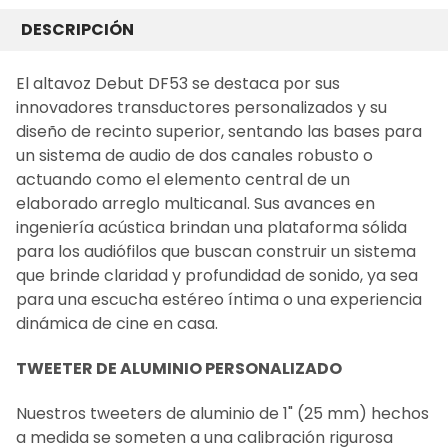
COMPRADO
JUNTOS
DESCRIPCIÓN
FRECUENTEMENTE:
El altavoz Debut DF53 se destaca por sus
innovadores transductores personalizados y su
SELECCIONAR
TODO
diseño de recinto superior, sentando las bases para
un sistema de audio de dos canales robusto o
AÑADIR LO
actuando como el elemento central de un
SELECCIONADO
AL CARRITO
elaborado arreglo multicanal. Sus avances en
ingeniería acústica brindan una plataforma sólida
para los audiófilos que buscan construir un sistema
que brinde claridad y profundidad de sonido, ya sea
para una escucha estéreo íntima o una experiencia
dinámica de cine en casa.
TWEETER DE ALUMINIO PERSONALIZADO
Nuestros tweeters de aluminio de 1" (25 mm) hechos
a medida se someten a una calibración rigurosa