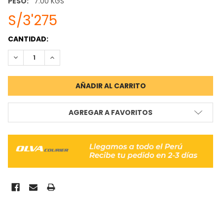
PESO:
7.00 KGS
S/3'275
STOCK
CANTIDAD:
ACTUAL:
REDUCIR CANTIDAD:
INCREMENTAR CANTIDAD:
AGREGAR A FAVORITOS