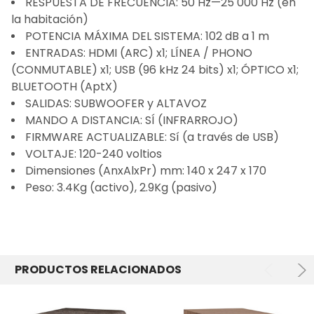
RESPUESTA DE FRECUENCIA: 50 Hz—25 000 Hz (en
la habitación)
POTENCIA MÁXIMA DEL SISTEMA: 102 dB a 1 m
ENTRADAS: HDMI (ARC) x1; LÍNEA / PHONO
(CONMUTABLE) x1; USB (96 kHz 24 bits) x1; ÓPTICO x1;
BLUETOOTH (AptX)
SALIDAS: SUBWOOFER y ALTAVOZ
MANDO A DISTANCIA: SÍ (INFRARROJO)
FIRMWARE ACTUALIZABLE: Sí (a través de USB)
VOLTAJE: 120-240 voltios
Dimensiones (AnxAlxPr) mm: 140 x 247 x 170
Peso: 3.4Kg (activo), 2.9Kg (pasivo)
PRODUCTOS RELACIONADOS