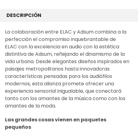
COMPRADO
JUNTOS
DESCRIPCIÓN
FRECUENTEMENTE:
La colaboración entre ELAC y Adsum combina a la
perfección el compromiso inquebrantable de
SELECCIONAR
TODO
ELAC con la excelencia en audio con la estética
distintiva de Adsum, reflejando el dinamismo de la
AÑADIR LO
vida urbana. Desde elegantes diseños inspirados en
SELECCIONADO
AL CARRITO
paisajes metropolitanos hasta innovadoras
características pensadas para los audiófilos
modernos, esta alianza promete ofrecer una
experiencia sensorial inigualable, que conectará
tanto con los amantes de la música como con los
amantes de la moda.
Las grandes cosas vienen en paquetes
pequeños