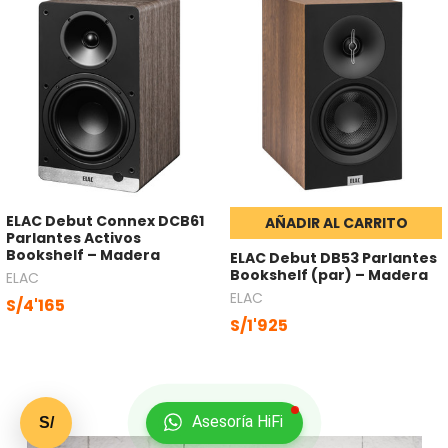
ELAC Debut Connex DCB61
AÑADIR AL CARRITO
Parlantes Activos
Bookshelf – Madera
ELAC Debut DB53 Parlantes
Bookshelf (par) – Madera
ELAC
ELAC
S/4'165
S/1'925
Asesoría HiFi
S/