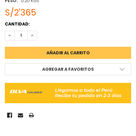
PESO:
0.20 KGS
S/2'365
STOCK
CANTIDAD:
ACTUAL:
REDUCIR CANTIDAD:
INCREMENTAR CANTIDAD:
AGREGAR A FAVORITOS