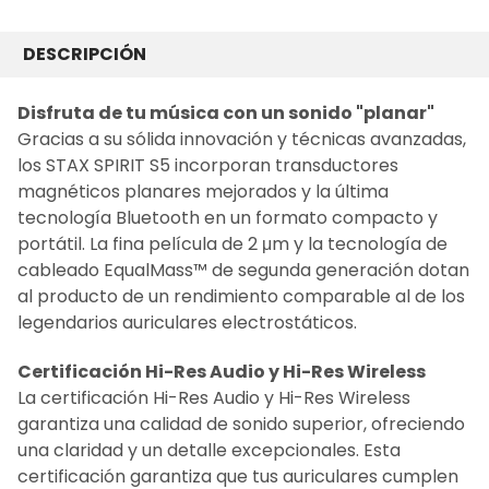
COMPRADO
JUNTOS
DESCRIPCIÓN
FRECUENTEMENTE:
Disfruta de tu música con un sonido "planar"
Gracias a su sólida innovación y técnicas avanzadas,
SELECCIONAR
TODO
los STAX SPIRIT S5 incorporan transductores
magnéticos planares mejorados y la última
AÑADIR LO
tecnología Bluetooth en un formato compacto y
SELECCIONADO
AL CARRITO
portátil. La fina película de 2 μm y la tecnología de
cableado EqualMass™ de segunda generación dotan
al producto de un rendimiento comparable al de los
legendarios auriculares electrostáticos.
Certificación Hi-Res Audio y Hi-Res Wireless
La certificación Hi-Res Audio y Hi-Res Wireless
garantiza una calidad de sonido superior, ofreciendo
una claridad y un detalle excepcionales. Esta
certificación garantiza que tus auriculares cumplen