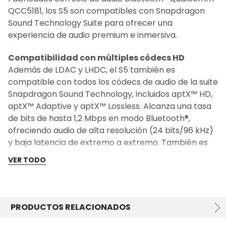
QCC5181, los S5 son compatibles con Snapdragon
Sound Technology Suite para ofrecer una
experiencia de audio premium e inmersiva.
Compatibilidad con múltiples códecs HD
Además de LDAC y LHDC, el S5 también es
compatible con todos los códecs de audio de la suite
Snapdragon Sound Technology, incluidos aptX™ HD,
aptX™ Adaptive y aptX™ Lossless. Alcanza una tasa
de bits de hasta 1,2 Mbps en modo Bluetooth®,
ofreciendo audio de alta resolución (24 bits/96 kHz)
y baja latencia de extremo a extremo. También es
compatible con el códec AAC, lo que mejora la
VER TODO
compatibilidad con una gama más amplia de
dispositivos.
80 horas de autonomía
PRODUCTOS RELACIONADOS
Con una batería recargable de alto rendimiento de
1500 mAh, ofrece hasta 80 horas de autonomía,