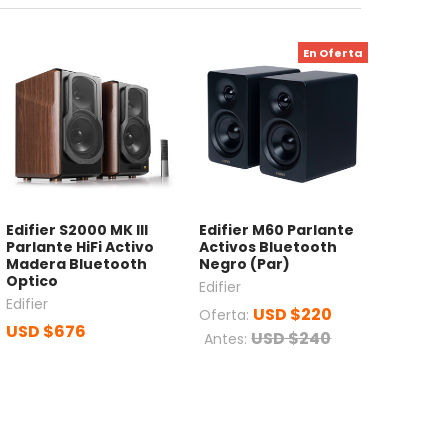
En Oferta
Edifier S2000 MK III
Edifier M60 Parlante
Parlante HiFi Activo
Activos Bluetooth
Madera Bluetooth
Negro (Par)
Optico
Edifier
Edifier
USD $220
Oferta:
USD $676
USD $240
Antes: