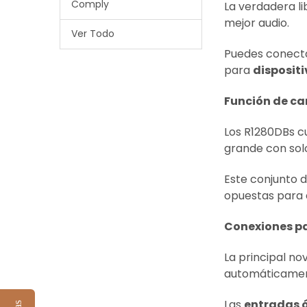
Comply
La verdadera li
mejor audio.
Ver Todo
Puedes conectar
para
disposit
Función de c
Los R1280DBs c
grande con sol
Este conjunto 
opuestas para e
Conexiones p
La principal no
automáticamente
Las
entradas ó