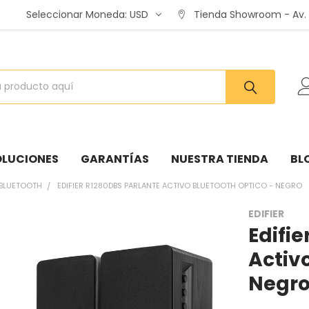
Seleccionar Moneda:
USD
Tienda Showroom - Av. A
OLUCIONES
GARANTÍAS
NUESTRA TIENDA
BL
 BLUETOOTH
EDIFIER R1280DBS PARLANTE ACTIVO BLUETOOTH OPTICO - NEGRO
EDIFIER
Edifi
:
Activ
Negr