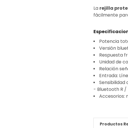
La
rejilla prot
fácilmente para
Especificacio
Potencia tota
Versión blu
Respuesta fr
Unidad de c
Relación señ
Entrada: Líne
Sensibilidad 
- Bluetooth R /
Accesorios: 
Productos R