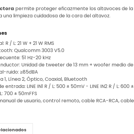
ectora
permite proteger eficazmente los altavoces de la 
 una limpieza cuidadosa de la cara del altavoz.
nes
l: R / L: 21 W + 21 W RMS
etooth: Qualcomm 3003 V5.0
ecuente: 51 Hz-20 kHz
onductor: Unidad de tweeter de 13 mm + woofer medio de
al-ruido: ≥85dBA
a 1, Línea 2, Óptico, Coaxial, Bluetooth
de entrada: LINE IN1 R / L: 500 ± 50mV - LINE IN2 R / L: 60
 L: 700 ± 50mFFS
manual de usuario, control remoto, cable RCA-RCA, cabl
elacionados