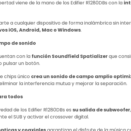
bertad viene de la mano de los Edifier R1280DBs con la
in
te a cualquier dispositivo de forma inalámbrica sin inter
ivos iOS, Android, Mac o Windows
.
ampo de sonido
uentan con la
función Soundfield Spatializer
que consi
o pulsar un botón.
de chips único
crea un sonido de campo amplio optim
liminar la interferencia mutua y mejorar la separación.
ara todos
vedad de los Edifier R1280DBs es
su salida de subwoofer
 el SUB y activar el crossover digital.
pticas y coaxiales
garantizan el disfrute de la música c