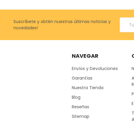
Correo
Suscríbete y obtén nuestras últimas noticias y
electr
novedades!
NAVEGAR
Envíos y Devoluciones
Garantías
A
Nuestra Tienda
P
Blog
E
Reseñas
Sitemap
A