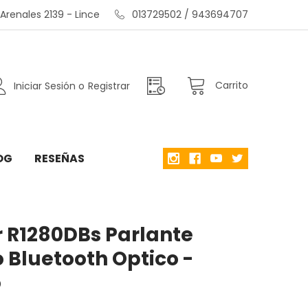
renales 2139 - Lince
013729502 / 943694707
Carrito
Iniciar Sesión
o
Registrar
OG
RESEÑAS
er R1280DBs Parlante
o Bluetooth Optico -
o