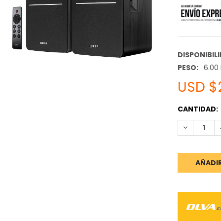
DISPONIBIL
PESO:
6.00
USD $
STOCK
CANTIDAD:
ACTUAL:
REDUCIR C