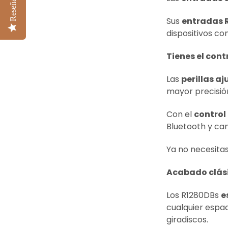
Reseñas
Sus
entradas 
dispositivos co
Tienes el cont
Las
perillas aj
mayor precisió
Con el
control
Bluetooth y cam
Ya no necesitas
Acabado clási
Los R1280DBs
e
cualquier espa
giradiscos.