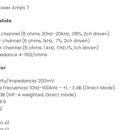
Power Amps 7
alida
 channel (8 ohms, 20Hz–20kHz, .08%, 2ch driven)
r channel (6 ohms, 1kHz, .7%, 2ch driven)
r channel (6 ohms, 1 kHz, THD 1%, 1ch driven)
pedance 4-16Ω/ohms
dor
vity/
Impedancia: 200mV
e frecuencia:
10Hz–100kHz – +1, -3 dB
(Direct Mode)
8dB (IHF-A weighted,
Direct mode)
I 6
2
o x2
al x2