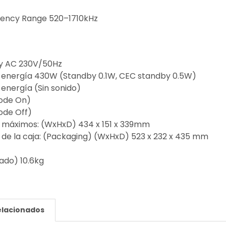
uency Range 520–1710kHz
y AC 230V/50Hz
energía 430W (Standby 0.1W,
CEC standby 0.5W)
 energía
(Sin sonido)
ode On)
de Off)
 máximos:
(WxHxD) 434 x 151 x 339mm
de la caja:
(Packaging) (WxHxD) 523 x 232 x 435 mm
ado) 10.6kg
elacionados