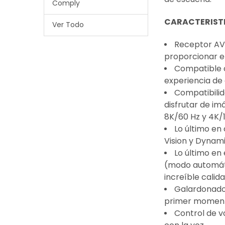
Comply
CARACTERIST
Ver Todo
Receptor AV 
proporcionar e
Compatible c
experiencia de 
Compatibilid
disfrutar de im
8K/60 Hz y 4K/
Lo último en
Vision y Dynami
Lo último en
(modo automáti
increíble calid
Galardonado A
primer momen
Control de v