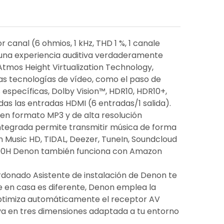
 canal (6 ohmios, 1 kHz, THD 1 %, 1 canale
 una experiencia auditiva verdaderamente
tmos Height Virtualization Technology,
as tecnologías de vídeo, como el paso de
 específicas, Dolby Vision™, HDR10, HDR10+,
as las entradas HDMI (6 entradas/1 salida).
en formato MP3 y de alta resolución
integrada permite transmitir música de forma
 Music HD, TIDAL, Deezer, TuneIn, Soundcloud
X1700H Denon también funciona con Amazon
ardonado Asistente de instalación de Denon te
ne en casa es diferente, Denon emplea la
optimiza automáticamente el receptor AV
va en tres dimensiones adaptada a tu entorno