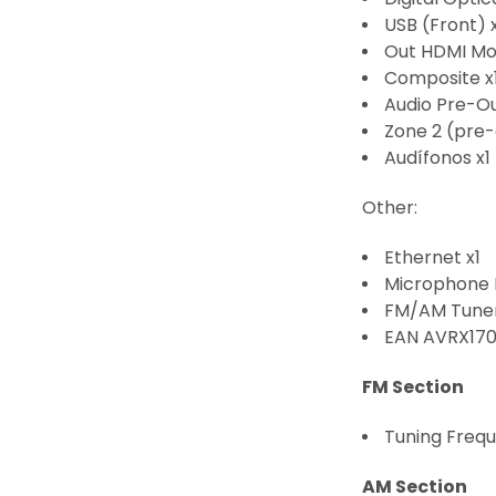
USB (Front) 
Out HDMI Mo
Composite x
Audio Pre-Ou
Zone 2 (pre-
Audífonos x1
Other:
Ethernet x1
Microphone P
FM/AM Tuner
EAN AVRX170
FM Section
Tuning Frequ
AM Section