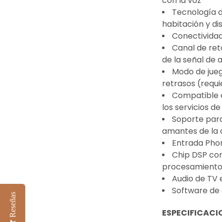
con la voz
Tecnología 
habitación y di
Conectividad
Canal de ret
de la señal de 
Modo de jueg
retrasos (requ
Compatible 
los servicios 
Soporte para
amantes de la a
Entrada Phon
Chip DSP con
procesamient
Audio de TV 
Software de 
Reseñas
ESPECIFICACI