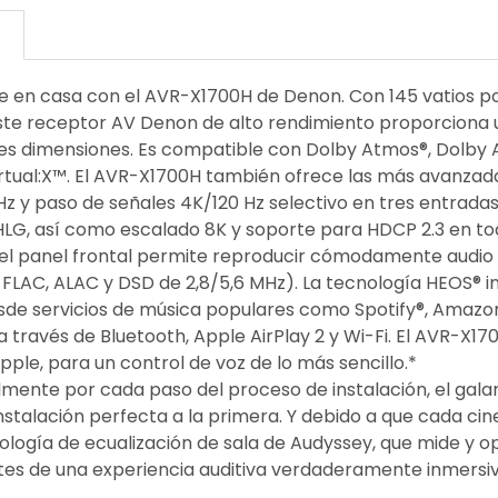
N
ne en casa con el AVR-X1700H de Denon. Con 145 vatios por
ste receptor AV Denon de alto rendimiento proporciona
res dimensiones. Es compatible con Dolby Atmos®, Dolby A
irtual:X™. El AVR-X1700H también ofrece las más avanzad
z y paso de señales 4K/120 Hz selectivo en tres entradas
LG, así como escalado 8K y soporte para HDCP 2.3 en tod
del panel frontal permite reproducir cómodamente audio 
 FLAC, ALAC y DSD de 2,8/5,6 MHz). La tecnología HEOS® 
sde servicios de música populares como Spotify®, Amazon
 través de Bluetooth, Apple AirPlay 2 y Wi-Fi. El AVR-
Apple, para un control de voz de lo más sencillo.*
almente por cada paso del proceso de instalación, el gal
nstalación perfecta a la primera. Y debido a que cada ci
ología de ecualización de sala de Audyssey, que mide y 
utes de una experiencia auditiva verdaderamente inmersi