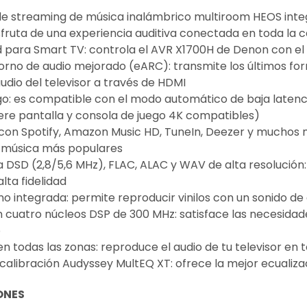
de streaming de música inalámbrico multiroom HEOS inte
sfruta de una experiencia auditiva conectada en toda la 
 para Smart TV: controla el AVR X1700H de Denon con el 
orno de audio mejorado (eARC): transmite los últimos f
audio del televisor a través de HDMI
o: es compatible con el modo automático de baja latenci
iere pantalla y consola de juego 4K compatibles)
con Spotify, Amazon Music HD, TuneIn, Deezer y muchos
de música más populares
 DSD (2,8/5,6 MHz), FLAC, ALAC y WAV de alta resolución:
lta fidelidad
o integrada: permite reproducir vinilos con un sonido de a
 cuatro núcleos DSP de 300 MHz: satisface las necesidad
o
en todas las zonas: reproduce el audio de tu televisor en 
calibración Audyssey MultEQ XT: ofrece la mejor ecualiz
ONES