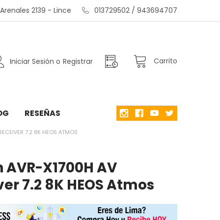
renales 2139 - Lince
013729502 / 943694707
Carrito
Iniciar Sesión
o
Registrar
OG
RESEÑAS
RECEIVER 7.2 8K HEOS ATMOS
 AVR-X1700H AV
ver 7.2 8K HEOS Atmos