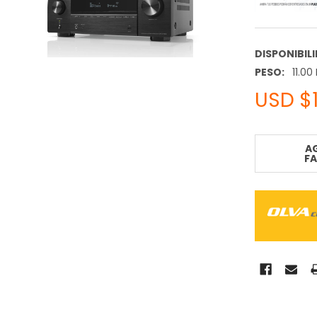
DISPONIBIL
PESO:
11.00
USD $1
STOCK
ACTUAL:
A
F