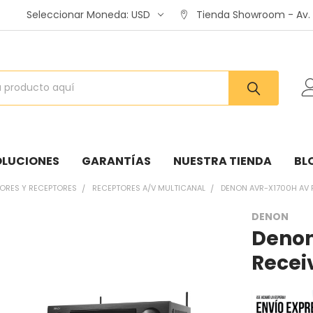
Seleccionar Moneda:
USD
Tienda Showroom - Av. A
OLUCIONES
GARANTÍAS
NUESTRA TIENDA
BL
DORES Y RECEPTORES
RECEPTORES A/V MULTICANAL
DENON AVR-X1700H AV 
DENON
Denon
:
Recei