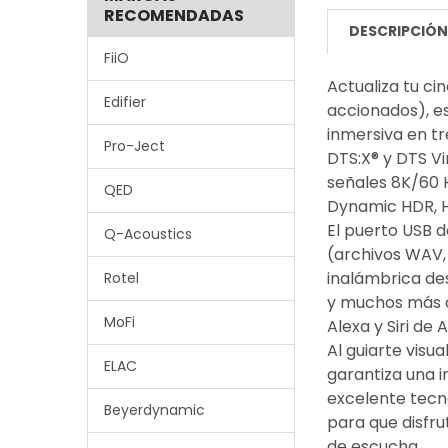
RECOMENDADAS
DESCRIPCIÓ
FiiO
Actualiza tu ci
Edifier
accionados), e
inmersiva en t
Pro-Ject
DTS:X® y DTS V
señales 8K/60 H
QED
Dynamic HDR, H
El puerto USB 
Q-Acoustics
(archivos WAV,
inalámbrica de
Rotel
y muchos más a
MoFi
Alexa y Siri de 
Al guiarte visu
ELAC
garantiza una i
excelente tecn
Beyerdynamic
para que disfr
de escucha.