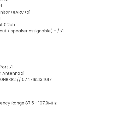
x1
nitor (eARC) x1
1
t 0.2ch
out / speaker assignable) - / x1
ort x1
 Antenna x1
0HBKE2 // 0747192134617
ency Range 87.5 - 107.9MHz