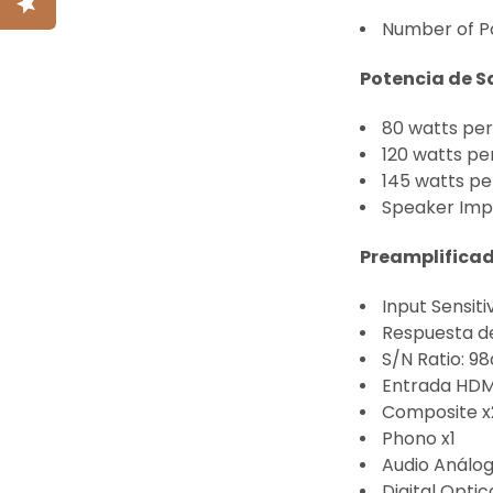
Number of 
Potencia de S
80 watts per
120 watts pe
145 watts pe
Speaker Im
Preamplifica
Input Sensiti
Respuesta d
S/N Ratio: 9
Entrada HDM
Composite x
Phono x1
Audio Análog
Digital Optic