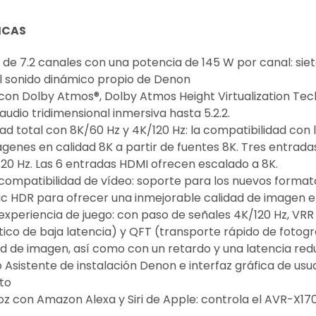
ICAS
de 7.2 canales con una potencia de 145 W por canal: sie
l sonido dinámico propio de Denon
on Dolby Atmos®, Dolby Atmos Height Virtualization Techn
audio tridimensional inmersiva hasta 5.2.2.
ad total con 8K/60 Hz y 4K/120 Hz: la compatibilidad con
ágenes en calidad 8K a partir de fuentes 8K. Tres entrada
120 Hz. Las 6 entradas HDMI ofrecen escalado a 8K.
 compatibilidad de vídeo: soporte para los nuevos format
c HDR para ofrecer una inmejorable calidad de imagen en 
 experiencia de juego: con paso de señales 4K/120 Hz, VRR
co de baja latencia) y QFT (transporte rápido de fotogra
ad de imagen, así como con un retardo y una latencia red
sistente de instalación Denon e interfaz gráfica de usuario
to
oz con Amazon Alexa y Siri de Apple: controla el AVR-X17