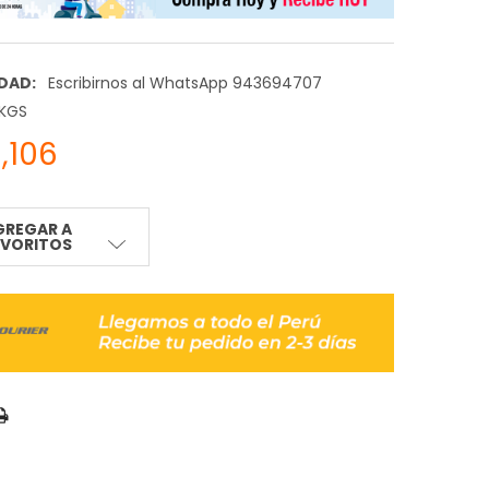
IDAD:
Escribirnos al WhatsApp 943694707
 KGS
,106
GREGAR A
AVORITOS