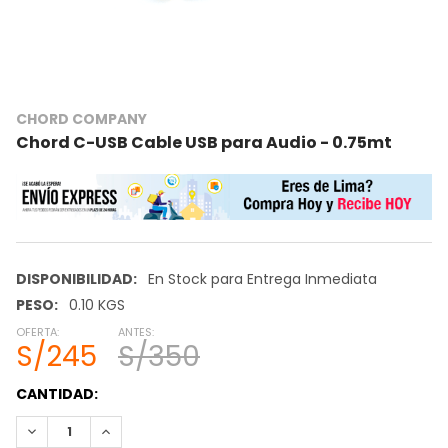
CHORD COMPANY
Chord C-USB Cable USB para Audio - 0.75mt
DISPONIBILIDAD:
En Stock para Entrega Inmediata
PESO:
0.10 KGS
OFERTA:
ANTES:
S/245
S/350
STOCK
CANTIDAD:
ACTUAL:
REDUCIR CANTIDAD:
INCREMENTAR CANTIDAD: