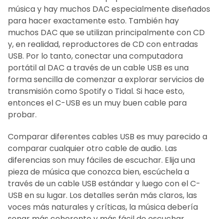
TODO
música y hay muchos DAC especialmente diseñados
para hacer exactamente esto. También hay
AÑADIR LO
muchos DAC que se utilizan principalmente con CD
SELECCIONADO
AL CARRITO
y, en realidad, reproductores de CD con entradas
USB. Por lo tanto, conectar una computadora
portátil al DAC a través de un cable USB es una
forma sencilla de comenzar a explorar servicios de
transmisión como Spotify o Tidal. Si hace esto,
entonces el C-USB es un muy buen cable para
probar.
Comparar diferentes cables USB es muy parecido a
comparar cualquier otro cable de audio. Las
diferencias son muy fáciles de escuchar. Elija una
pieza de música que conozca bien, escúchela a
través de un cable USB estándar y luego con el C-
USB en su lugar. Los detalles serán más claros, las
voces más naturales y críticas, la música debería
sonar más coherente y más fácil de escuchar.