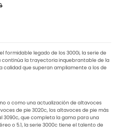
l formidable legado de los 3000i, la serie de
continúa la trayectoria inquebrantable de la
ta calidad que superan ampliamente a los de
rno o como una actualización de altavoces
avoces de pie 3020c, los altavoces de pie más
ral 3090c, que completa la gama para una
eo o 5.1, la serie 3000c tiene el talento de