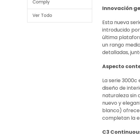
Comply
Innovación ge
Ver Todo
Esta nueva ser
introducido por
última platafo
un rango medio
detalladas, ju
Aspecto cont
La serie 3000c 
diseño de inter
naturaleza sin a
nuevo y elegan
blanco) ofrece 
completan la e
C3 Continuou