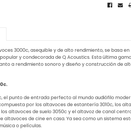
N
avoces 3000c, asequible y de alto rendimiento, se basa en e
popular y condecorada de Q Acoustics. Esta última gama 
nto a rendimiento sonoro y diseño y construcción de al
0c.
0c, el punto de entrada perfecto al mundo audiófilo mode
compuesta por los altavoces de estantería 3010c, los alt
 los altavoces de suelo 3050c y el altavoz de canal cent
e altavoces de cine en casa. Ya sea como un sistema estér
 música o películas.