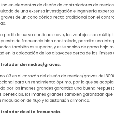
ino en elementos de diseño de controladores de medios/
ultado de una extensa investigación e ingeniería experta
 graves de un cono cónico recto tradicional con el contr
do.
co perfil de curva continua suave, las ventajas son múltipl
espuesta de frecuencia bien controlada, permite una inte
undos también es superior, y este sonido de gama baja 
dad en la colocación de los altavoces cerca de los límites
ntrolador de medios/graves.
ono C3 es el corazón del diseño de medios/graves del 300
cional para un rendimiento óptimo, por lo que se acoplan
cido por los imanes grandes garantiza una buena respuest
 beneficios, los imanes grandes también garantizan que l
a modulación de flujo y la distorsión armónica.
trolador de alta frecuencia.