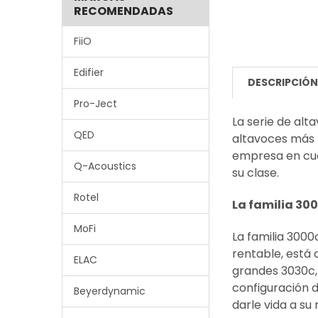
RECOMENDADAS
FiiO
Edifier
DESCRIPCIÓ
Pro-Ject
La serie de alt
QED
altavoces más 
empresa en cua
Q-Acoustics
su clase.
Rotel
La familia 300
MoFi
La familia 300
rentable, está 
ELAC
grandes 3030c,
configuración d
Beyerdynamic
darle vida a su