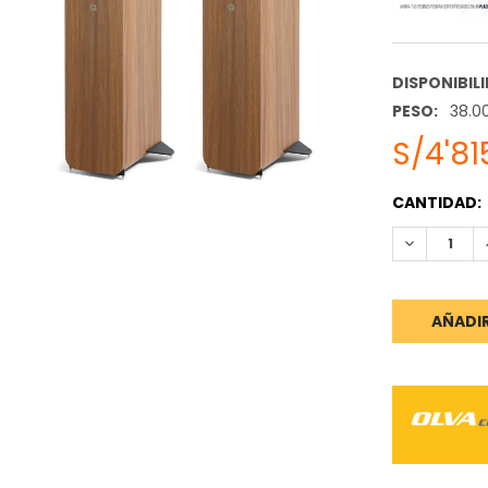
DISPONIBIL
PESO:
38.0
S/4'81
STOCK
CANTIDAD:
ACTUAL:
REDUCIR C