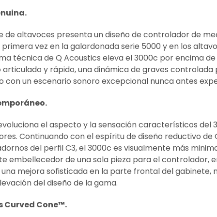
nuina.
ie de altavoces presenta un diseño de controlador de m
 primera vez en la galardonada serie 5000 y en los alta
rma técnica de Q Acoustics eleva el 3000c por encima de 
 articulado y rápido, una dinámica de graves controlada 
nto con un escenario sonoro excepcional nunca antes expe
emporáneo.
evoluciona el aspecto y la sensación característicos del 3
iores. Continuando con el espíritu de diseño reductivo de
dornos del perfil C3, el 3000c es visualmente más minimalis
te embellecedor de una sola pieza para el controlador, e
una mejora sofisticada en la parte frontal del gabinete
levación del diseño de la gama.
s Curved Cone™.