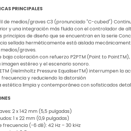
CAS PRINCIPALES
fil de medios/graves C3 (pronunciado "C-cubed") Conti
ior y una integración más fluida con el controlador de al
s principios de diseño que se encuentran en la serie Conc
ncia sellada herméticamente está aislada mecánicamente d
 medios/graves.
 baja coloración con refuerzo P2PTM (Point to PointTM),
a imagen estéreo y el escenario sonoro.
ETM (Helmholtz Pressure EqualiserTM) interrumpen la ac
 frecuencia y reduciendo la distorsión
 estética limpia y contemporánea con sofisticados detal
ONES
aves: 2 x 142 mm (5,5 pulgadas)
udos: 1 x 22 mm (0,9 pulgadas)
 frecuencia (-6 dB): 42 Hz – 30 kHz