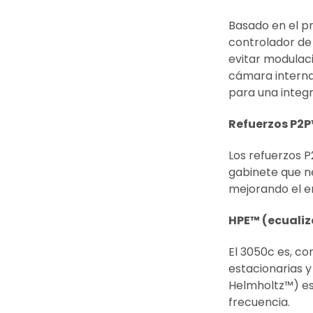
Basado en el pr
controlador de
evitar modulac
cámara interna
para una integr
Refuerzos P2P
Los refuerzos P
gabinete que n
mejorando el e
HPE™ (ecualiz
El 3050c es, co
estacionarias y
Helmholtz™) es
frecuencia.