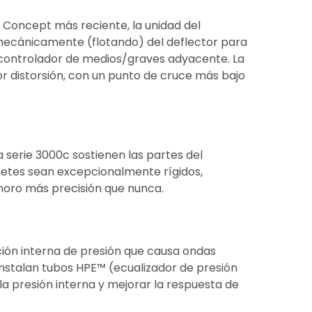
e Concept más reciente, la unidad del
 mecánicamente (flotando) del deflector para
l controlador de medios/graves adyacente. La
 distorsión, con un punto de cruce más bajo
 serie 3000c sostienen las partes del
netes sean excepcionalmente rígidos,
noro más precisión que nunca.
ción interna de presión que causa ondas
 instalan tubos HPE™ (ecualizador de presión
a presión interna y mejorar la respuesta de