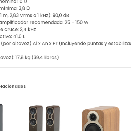
nominal: 6 Ω
mínima: 3,8 Ω
(1 m, 2,83 Vrms a 1 kHz): 90,0 dB
 amplificador recomendada: 25 – 150 W
e cruce: 2,4 kHz
tivo: 41,6 L
por altavoz) Al x An x Pr (Incluyendo puntas y estabilizador
avoz): 17,8 kg (39,4 libras)
elacionados