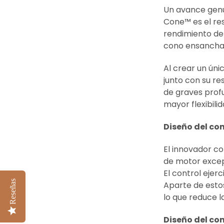
Un avance genu
Cone™ es el res
rendimiento de
cono ensancha
Al crear un úni
junto con su r
de graves prof
mayor flexibili
Diseño del co
El innovador c
de motor excep
El control ejer
Reseñas
Aparte de estos
lo que reduce l
Diseño del con