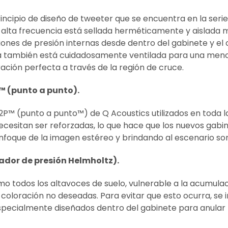
incipio de diseño de tweeter que se encuentra en la seri
 alta frecuencia está sellada herméticamente y aislada
iones de presión internas desde dentro del gabinete y e
 también está cuidadosamente ventilada para una menor
ación perfecta a través de la región de cruce.
™ (punto a punto).
2P™ (punto a punto™) de Q Acoustics utilizados en toda la
ecesitan ser reforzadas, lo que hace que los nuevos gabi
nfoque de la imagen estéreo y brindando al escenario so
ador de presión Helmholtz).
mo todos los altavoces de suelo, vulnerable a la acumula
 coloración no deseadas. Para evitar que esto ocurra, se
pecialmente diseñados dentro del gabinete para anular l