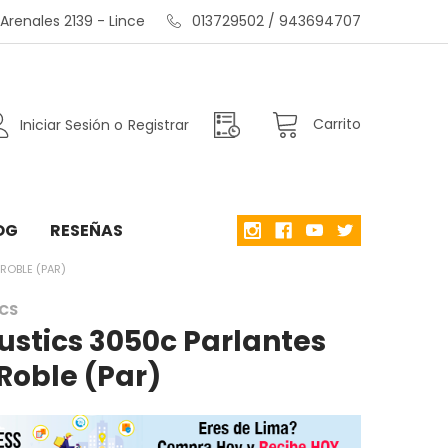
renales 2139 - Lince
013729502 / 943694707
Carrito
Iniciar Sesión
o
Registrar
OG
RESEÑAS
ROBLE (PAR)
CS
ustics 3050c Parlantes
 Roble (Par)