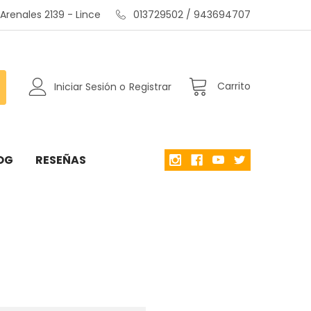
renales 2139 - Lince
013729502 / 943694707
Carrito
Iniciar Sesión
o
Registrar
OG
RESEÑAS