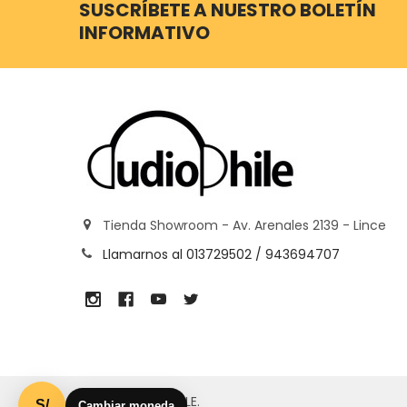
SUSCRÍBETE A NUESTRO BOLETÍN
INFORMATIVO
Tienda Showroom - Av. Arenales 2139 - Lince
Llamarnos al 013729502 / 943694707
©
2026
AUDIOPHILE.
S/
Cambiar moneda