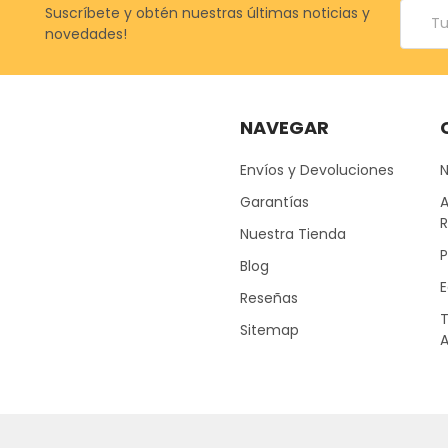
Correo
Suscríbete y obtén nuestras últimas noticias y
electr
novedades!
NAVEGAR
Envíos y Devoluciones
Garantías
A
Nuestra Tienda
P
Blog
E
Reseñas
Sitemap
A