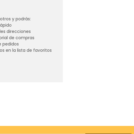
tros y podrás:
ápido
les direcciones
torial de compras
e pedidos
s en la lista de favoritos